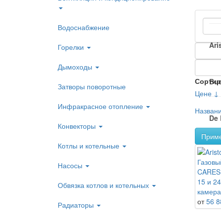
Водоснабжение
Ari
Горелки
Дымоходы
Сортир
Bu
Затворы поворотные
Цене ↓
Инфракрасное отопление
Назван
De 
Конвекторы
Прим
Котлы и котельные
EL
Газовы
Насосы
CARES
15 и 2
Обвязка котлов и котельных
HO
камера
от
56 8
Радиаторы