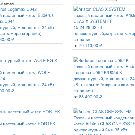
ndamax
й настенный котел Buderus
Газовый настенный котел Arist
x U044
CLAS X SYSTEM FF
f
нтурный, мощностью 24 кВт
15,24,28,32 кВт
тая камера сгорания)
одноконтурный,закрытая каме
60,00 ₽
сгорания
от
70 113,00 ₽
Газовый настенный котел Bud
й настенный котел WOLF
Logamax U052 K/U054 K
-24
двухконтурный, мощностью 24
нтурный, мощностью 24 кВт
кВт (закрытая/открытая камер
00,00 ₽
сгорания)
от
88 407,00 ₽
Газовый настенный конденса
й настенный котел HORTEK
котел Ariston CLAS ONE SYST
одноконтурный 24 и 35 кВт