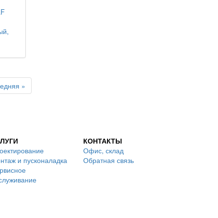
LF
ый,
едняя »
ЛУГИ
КОНТАКТЫ
оектирование
Офис, склад
нтаж и пусконаладка
Обратная связь
рвисное
служивание