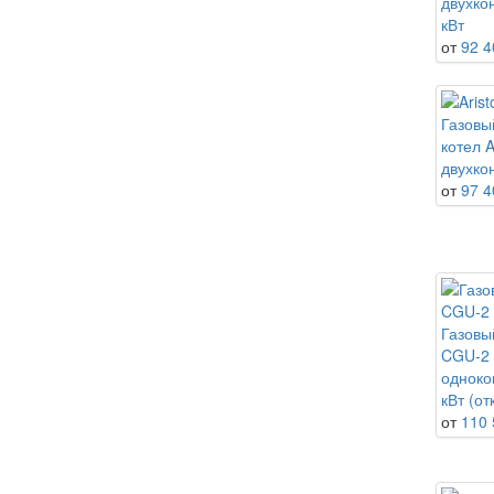
двухко
кВт
от
92 4
Газовы
котел 
двухко
от
97 4
Газовы
CGU-2
одноко
кВт (о
от
110 