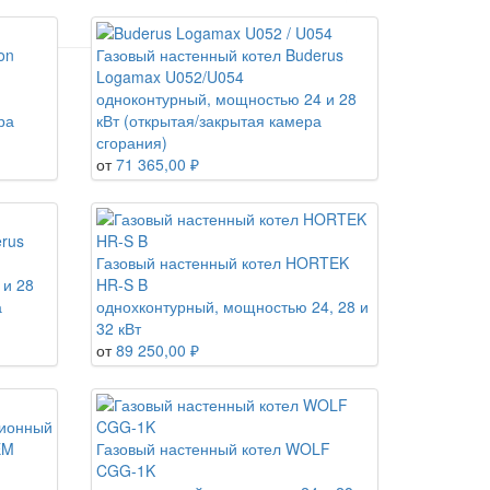
on
Газовый настенный котел Buderus
Logamax U052/U054
одноконтурный, мощностью 24 и 28
ра
кВт (открытая/закрытая камера
сгорания)
от
71 365,00 ₽
erus
Газовый настенный котел HORTEK
 и 28
HR-S B
а
однохконтурный, мощностью 24, 28 и
32 кВт
от
89 250,00 ₽
ционный
EM
Газовый настенный котел WOLF
CGG-1K