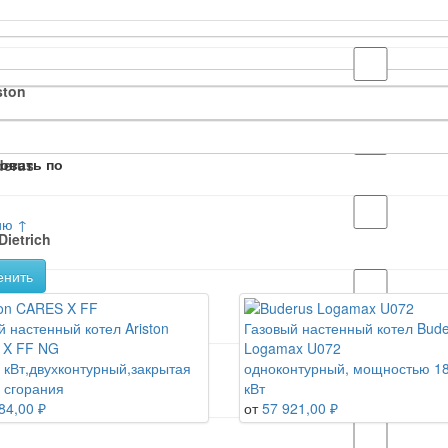
ston
овать по
derus
ию ↑
Dietrich
енить
CO
й настенный котел Ariston
Газовый настенный котел Bud
 X FF NG
Logamax U072
4 кВт,двухконтурный,закрытая
одноконтурный, мощностью 18
RTEK
 сгорания
кВт
84,00 ₽
от
57 921,00 ₽