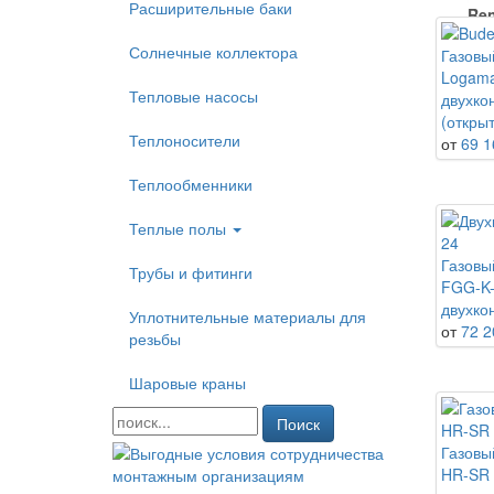
Расширительные баки
Re
Солнечные коллектора
Газовы
Logama
Тепловые насосы
Wol
двухко
(откры
Теплоносители
от
69 1
Теплообменники
Теплые полы
Газовы
Трубы и фитинги
FGG-K
двухко
Уплотнительные материалы для
от
72 2
резьбы
Шаровые краны
Поиск
Газовы
HR-SR