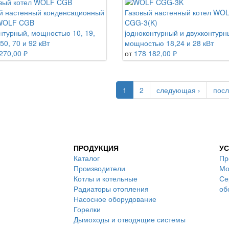
й настенный конденсационный
Газовый настенный котел WO
 WOLF CGB
CGG-3(K)
нтурный, мощностью 10, 19,
jодноконтурный и двухконтурн
 50, 70 и 92 кВт
мощностью 18,24 и 28 кВт
270,00 ₽
от
178 182,00 ₽
1
2
следующая ›
посл
ПРОДУКЦИЯ
УС
Каталог
Пр
Производители
Мо
Котлы и котельные
Се
Радиаторы отопления
об
Насосное оборудование
Горелки
Дымоходы и отводящие системы