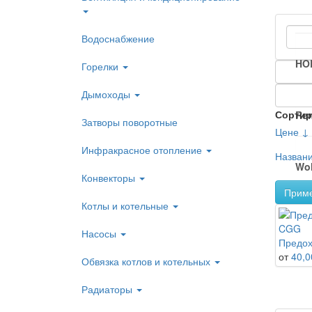
Водоснабжение
HO
Горелки
Дымоходы
Сортир
Re
Затворы поворотные
Цене ↓
Инфракрасное отопление
Назван
Wol
Конвекторы
Прим
Котлы и котельные
Насосы
Предох
от
40,0
Обвязка котлов и котельных
Радиаторы