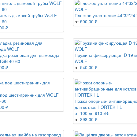
итель дымовой трубы WOLF
Плоское уплотнение 44*32*2
-60
от
500,00 ₽
00 ₽
дка резиновая для дымохода
Пружина фиксирующая D 19 
TGB 40-60
WOLF
00 ₽
от
540,00 ₽
 под шестигранник для WOLF
-60
Ножки опорные- антивибраци
00 ₽
для котлов HORTEK HL
от 100 до 910 кВт
от
898,00 ₽