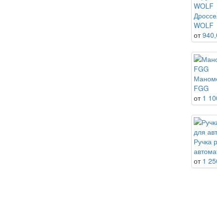
Дроссе
WOLF
от
940,
Маноме
FGG
от
1 10
Ручка 
автома
от
1 25