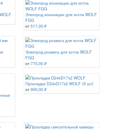
4 WOLF
Электрод ионизации для котла WOLF
FGG
от
517,00 ₽
мм
Электрод розжига для котла WOLF
FGG
от
770,00 ₽
Прокладка D24xD17x2 WOLF (5 шт)
от
900,00 ₽
онные