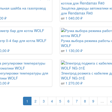
льная шайба на газопровод
Защёлка дверцы автоматики к
для Rendamax R40
00 ₽
от
1 040,00 ₽
тр 0-4 бар для котла WOLF
Ручка выбора режима работы 
WOLF
0,00 ₽
от
1 130,00 ₽
регулировки температуры для
Электрод розжига с кабелем д
тики WOLF
WOLF NG-31E
0,00 ₽
от
1 270,00 ₽
1
2
3
4
5
6
7
8
9
…