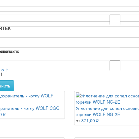
RTEK
овать по
ndamax
ию ↑
f
енить
ранитель к котлу WOLF CGG
Уплотнение для сопел основн
0 ₽
горелки WOLF NG-2E
от
371,00 ₽