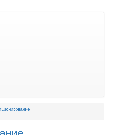
иционирование
вание