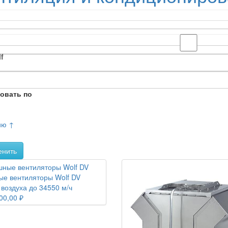
f
овать по
ию ↑
енить
е вентиляторы Wolf DV
 воздуха до 34550 м/ч
00,00 ₽