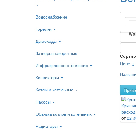
Водоснабжение
Горелки
Wol
Дымоходы
Затворы поворотные
Сортир
Цене ↓
Инфракрасное отопление
Назван
Конвекторы
Котлы и котельные
Прим
Насосы
Крышны
расход
Обвязка котлов и котельных
от
22 3
Радиаторы