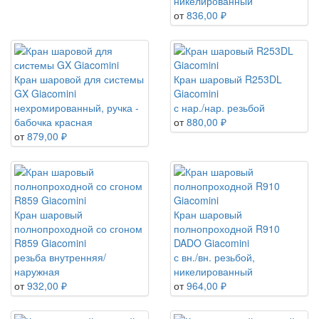
никелированный
от
836,00 ₽
Кран шаровой для системы
Кран шаровый R253DL
GX Giacomini
Giacomini
нехромированный, ручка -
с нар./нар. резьбой
бабочка красная
от
880,00 ₽
от
879,00 ₽
Кран шаровый
Кран шаровый
полнопроходной со сгоном
полнопроходной R910
R859 Giacomini
DADO Giacomini
резьба внутренняя/
с вн./вн. резьбой,
наружная
никелированный
от
932,00 ₽
от
964,00 ₽