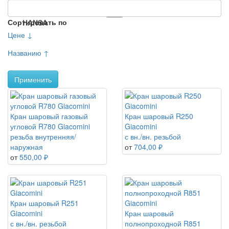
Сортировать по
HANSA
Цене ↓
Названию ↑
Применить
Кран шаровый газовый
Кран шаровый R250
угловой R780 Giacomini
Giacomini
резьба внутренняя/
с вн./вн. резьбой
наружная
от
704,00 ₽
от
550,00 ₽
Кран шаровый R251
Giacomini
Кран шаровый
с вн./вн. резьбой
полнопроходной R851