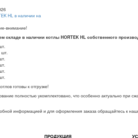
026
ие-внимание!
ем складе в наличии котлы HORTEK HL
собственного произво
шт.
 шт.
шт.
шт.
шт.
шт.
отлов готовы к отгрузке!
вание полностью укомплектовано, что особенно актуально при сжа
обной информацией и для оформления заказа обращайтесь к наш
ПРОДУКЦИЯ
УС