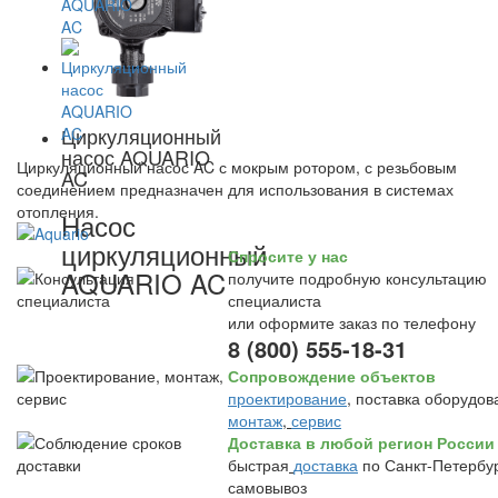
Циркуляционный
насос AQUARIO
Циркуляционный насос AC с мокрым ротором, с резьбовым
AC
соединением предназначен для использования в системах
отопления.
Насос
циркуляционный
Спросите у нас
AQUARIO AC
получите подробную консультацию
специалиста
или оформите заказ по телефону
8 (800) 555-18-31
Сопровождение объектов
проектирование
, поставка оборудов
монтаж
,
сервис
Доставка в любой регион России
быстрая
доставка
по Санкт-Петербур
самовывоз