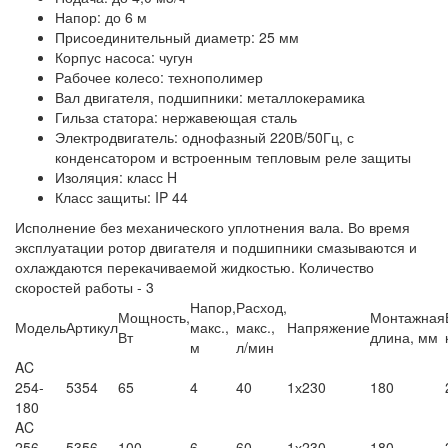
Напор: до 6 м
Присоединительный диаметр: 25 мм
Корпус насоса: чугун
Рабочее колесо: технополимер
Вал двигателя, подшипники: металлокерамика
Гильза статора: нержавеющая сталь
Электродвигатель: однофазный 220В/50Гц, с
конденсатором и встроенным тепловым реле защиты
Изоляция: класс H
Класс защиты: IP 44
Исполнение без механического уплотнения вала. Во время
эксплуатации ротор двигателя и подшипники смазываются и
охлаждаются перекачиваемой жидкостью. Количество
скоростей работы - 3
Напор,
Расход,
Мощность,
Монтажная
Модель
Артикул
макс.,
макс.,
Напряжение
Вт
длина, мм
м
л/мин
AC
254-
5354
65
4
40
1х230
180
180
AC
256-
5356
100
6
60
1х230
180