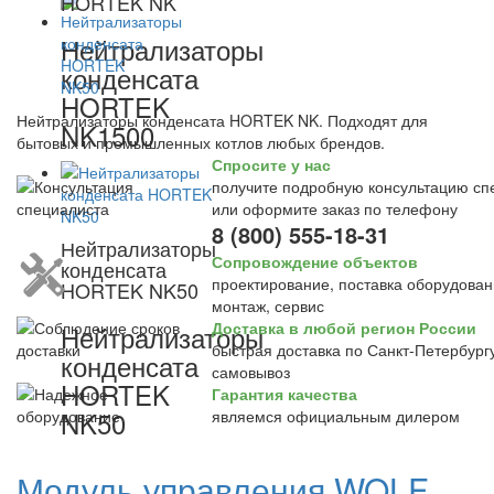
HORTEK NK
Нейтрализаторы
конденсата
HORTEK
Нейтрализаторы конденсата HORTEK NK. Подходят для
NK1500
бытовых и промышленных котлов любых брендов.
Спросите у нас
получите подробную консультацию сп
или оформите заказ по телефону
8 (800) 555-18-31
Нейтрализаторы
Сопровождение объектов
конденсата
проектирование, поставка оборудован
HORTEK NK50
монтаж, сервис
Доставка в любой регион России
Нейтрализаторы
быстрая доставка по Санкт-Петербургу
конденсата
самовывоз
HORTEK
Гарантия качества
NK50
являемся официальным дилером
Модуль управления WOLF