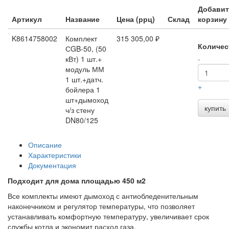
Добавит
Артикул
Название
Цена (ррц)
Склад
корзину
K8614758002
Комплект
315 305,00 ₽
Количес
СGB-50, (50
кВт) 1 шт.+
-
модуль ММ
1 шт.+датч.
+
бойлера 1
шт+дымоход
купить
ч/з стену
DN80/125
Описание
Характеристики
Документация
Подходит для дома площадью 450 м2
Все комплекты имеют дымоход с антиобледенительным
наконечником и регулятор температуры, что позволяет
устанавливать комфортную температуру, увеличивает срок
службы котла и экономит расход газа.