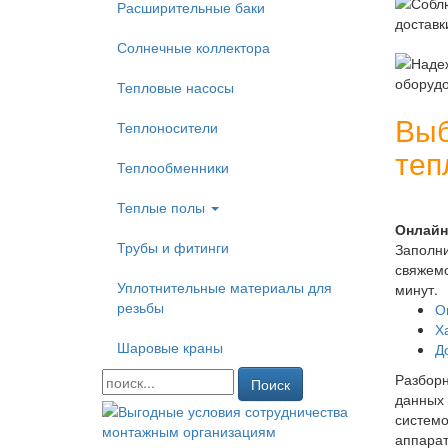
Расширительные баки
Солнечные коллектора
Тепловые насосы
Выб
Теплоносители
теп
Теплообменники
Теплые полы
Онлайн
Трубы и фитинги
Заполни
свяжемс
Уплотнительные материалы для
минут.
резьбы
О
Х
Шаровые краны
Д
Разборн
Поиск
данных 
системо
аппарат