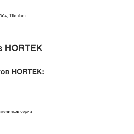
04, Titanium
в HORTEK
ков HORTEK:
бменников серии