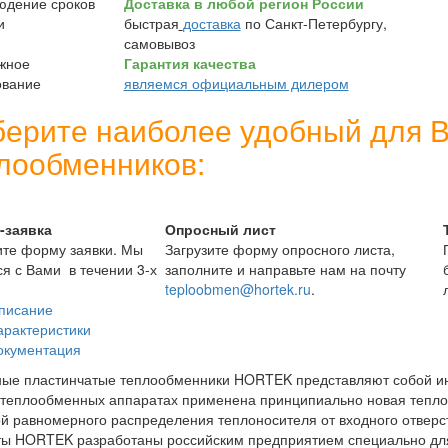
Доставка в любой регион России
быстрая
доставка
по Санкт-Петербургу,
самовывоз
Гарантия качества
являемся официальным дилером
ерите наиболее удобный для В
лообменников:
-заявка
Опросный лист
те форму заявки. Мы
Загрузите форму опросного листа,
я с Вами в течении 3-х
заполните и направьте нам на почту
teploobmen@hortek.ru
.
писание
арактеристики
окументация
ые пластинчатые теплообменники HORTEK представляют собой инн
теплообменных аппаратах применена принципиально новая тепло
й равномерного распределения теплоносителя от входного отвер
ы HORTEK разработаны российским предприятием специально для