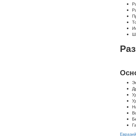
Р
Р
П
Т
И
Ш
Ра
Осн
Э
Д
У
У
Н
В
Б
Г
Евразий