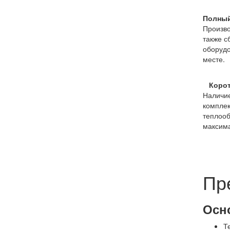
Полный
Произво
также с
оборудо
месте.
Коротк
Наличие
комплек
теплоо
максима
Пр
Осн
Т