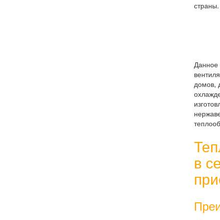
страны
Данное 
вентиля
домов, 
охлажде
изготов
нержаве
теплоо
Теп
в с
при
Преи