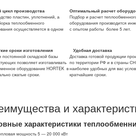
 цикл производства
Оптимальный расчет оборудо
дство пластин, уплотнений, а
Подбор и расчет теплообменног
борка теплообменного
оборудования производится ин
вания осуществляется в одном
с опытом работы более 5 лет.
ие сроки изготовления
Удобная доставка
 постоянной складской базы
Доставка готовой продукции про
тующих позволяет изготавливать
по территории РФ и в страны СН
бменное оборудование HORTEK в
наиболее удобных для вас услов
льно сжатые сроки.
кратчайшие сроки.
еимущества и характерист
овные характеристики теплообменн
епловая мощность 5 — 20 000 кВт