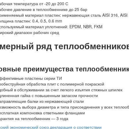
абочая температура от -20 до 200 С
абочее давление в теплообменнике до 25 бар
рименяемый материал пластин: нержавеющая сталь AISI 316, AISI 3
олщина пластин: 0.4, 0.5, 0.6 mm
спользуемый материал уплотнений: EPDM, NBR, FKM
ирокий диапазон рабочих сред
змерный ряд теплообменнико
овные преимущества теплообменни
ффективные пластины серии ТИ
робеструйная обработка плит с полимерной покраской
добный в обслуживании за счет легкого изъятия стяжных шпилек
длиненная гайка с повышенным запасом прочности
аправляющие балки из нержавеющей стали
озможность выбора диаметра и типа присоединения у всех теплоо
есплатная компоновка ответными фланцами
арантия на теплообменник — 3 года
ский экономический союз декларация о соответствии