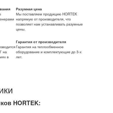
вания
Разумная цена
о
Мы поставляем продукцию HORTEK
женерами
напрямую от производителя, что
позволяет нам устанавливать разумные
цены.
Гарантия от производителя
изводится
Гарантия на теплообменное
Г на
оборудование и комплектующие до 3-х
иях в
лет.
ики
иков HORTEK: