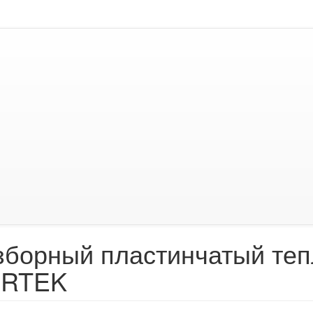
зборный пластинчатый те
RTEK