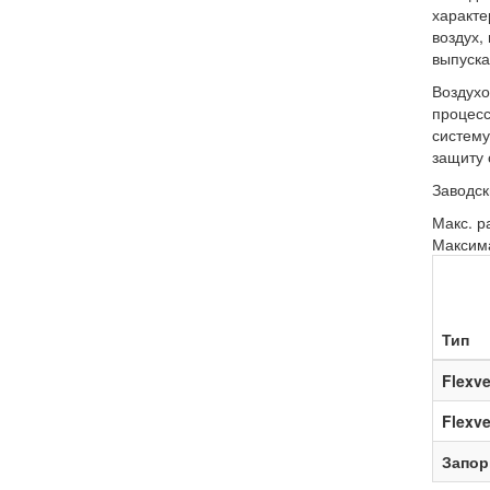
характе
воздух,
выпуска
Воздухо
процесс
систему
защиту 
Заводск
Макс. р
Максима
Тип
Flexv
Flexv
Запор