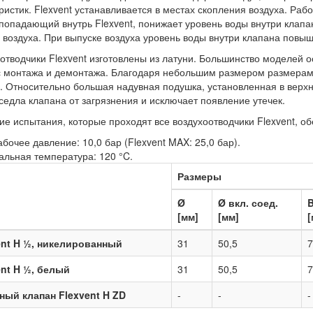
ристик. Flexvent устанавливается в местах скопления воздуха. Раб
 попадающий внутрь Flexvent, понижает уровень воды внутри клапа
 воздуха. При выпуске воздуха уровень воды внутри клапана повыш
отводчики Flexvent изготовлены из латуни. Большинство моделей
 монтажа и демонтажа. Благодаря небольшим размером размерам F
. Относительно большая надувная подушка, установленная в верхн
седла клапана от загрязнения и исключает появление утечек.
ие испытания, которые проходят все воздухоотводчики Flexvent, о
абочее давление: 10,0 бар (Flexvent MAX: 25,0 бар).
льная температура: 120 °C.
Размеры
Ø
Ø вкл. соед.
[мм]
[мм]
[
ent H ½, никелированный
31
50,5
7
ent H ½, белый
31
50,5
7
ный клапан Flexvent H ZD
-
-
-