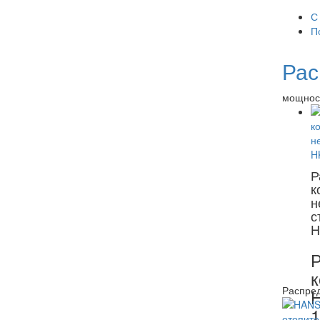
С
П
Рас
мощност
Р
к
н
с
H
Р
к
Распре
1