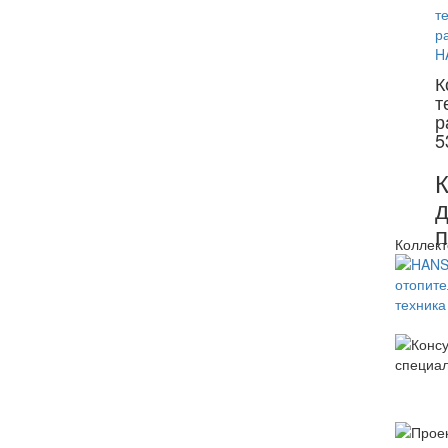
К
т
р
5
К
д
Коллект