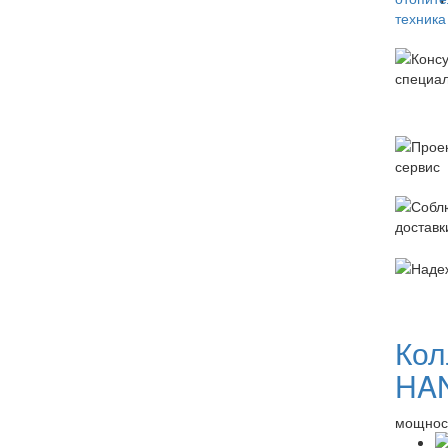
Кол
HA
мощност