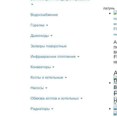
латунь
Водоснабжение
Горелки
Дымоходы
А
Затворы поворотные
п
в
F
Инфракрасное отопление
н
Конвекторы
А
Котлы и котельные
п
в
Насосы
F
н
Обвязка котлов и котельных
Радиаторы