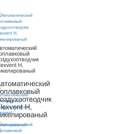
втоматический
оплавковый
оздухоотводчик
lexvent H,
икелированый
втоматический
оплавковый
оздухоотводчик
lexvent H,
икелированый