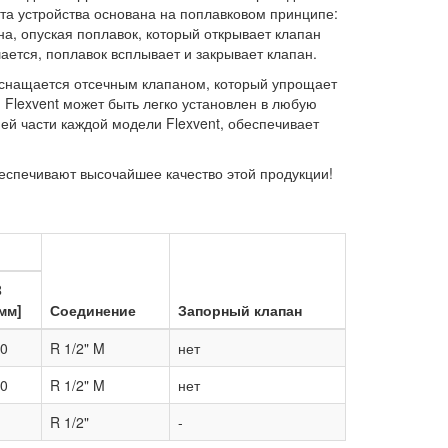
ота устройства основана на поплавковом принципе:
на, опуская поплавок, который открывает клапан
ается, поплавок всплывает и закрывает клапан.
 оснащается отсечным клапаном, который упрощает
lexvent может быть легко установлен в любую
ей части каждой модели Flexvent, обеспечивает
беспечивают высочайшее качество этой продукции!
B
мм]
Соединение
Запорный клапан
0
R 1/2" M
нет
0
R 1/2" M
нет
R 1/2"
-