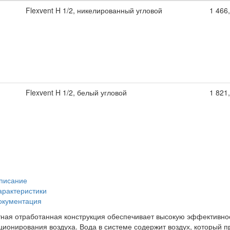
Flexvent H 1/2, никелированный угловой
1 466
Flexvent H 1/2, белый угловой
1 821
писание
арактеристики
окументация
ная отработанная конструкция обеспечивает высокую эффективнос
ционирования воздуха. Вода в системе содержит воздух, который 