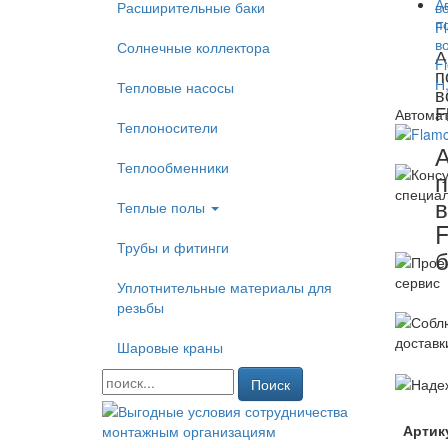
Расширительные баки
Солнечные коллектора
А
п
Тепловые насосы
в
F
Автомат
Теплоносители
А
Теплообменники
п
в
Теплые полы
F
Трубы и фитинги
Уплотнительные материалы для
резьбы
Шаровые краны
Поиск
Артик