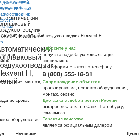
втоматический
оплавковый
оздухоотводчик
lexvent H,белый
ический поплавковый воздухоотводчик Flexvent H
втоматический
Спросите у нас
оплавковый
получите подробную консультацию
специалиста
оздухоотводчик
или оформите заказ по телефону
lexvent H,
8 (800) 555-18-31
белый
Сопровождение объектов
проектирование, поставка оборудования,
монтаж, сервис
Доставка в любой регион России
быстрая доставка по Санкт-Петербургу,
самовывоз
Гарантия качества
являемся официальным дилером
ул
Название
Цена 