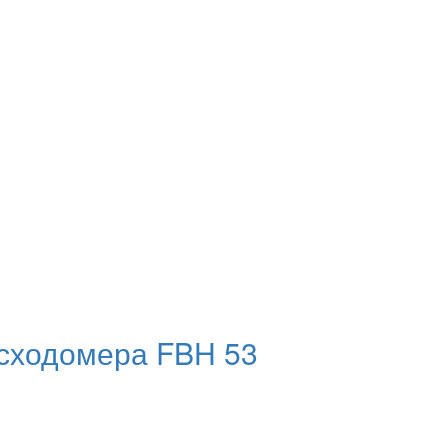
асходомера FBH 53