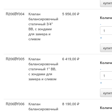
купит
R206BY004
Клапан
5 956,00 ₽
Колич
балансировочный
статичный 3/4"
-
ВВ, с зондами
для замера и
+
сливом
купит
R206BY005
Клапан
6 419,00 ₽
Колич
балансировочный
статичный 1" ВВ,
-
с зондами для
замера и сливом
+
купит
R206BY006
Клапан
8 190,00 ₽
Колич
балансировочный