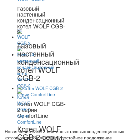
Газовый
настенный
конденсационный
котел WOLF CGB-
2
Газовый
настенный
конденсационный
котел WOLF
CGB-2
Котел WOLF CGB-
2 серии
ComfortLine
Котел WOLF
Новая серия CGB-2 настенных газовых конденсационных
CGB-2 серии
котлов серии ComfortLine - достойное продолжение