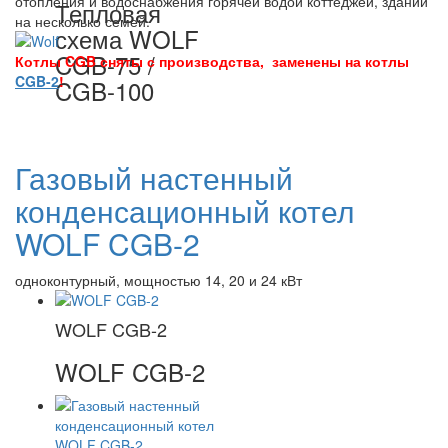
отопления и водоснабжения горячей водой коттеджей, зданий
Тепловая
на несколько семей.
схема WOLF
CGB-75 /
Котлы CGB сняты с производства, заменены на котлы
CGB-2
!
CGB-100
Газовый настенный
конденсационный котел
WOLF CGB-2
одноконтурный, мощностью 14, 20 и 24 кВт
WOLF CGB-2
WOLF CGB-2