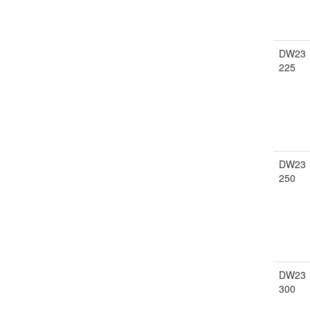
DW23
225
DW23
250
DW23
300