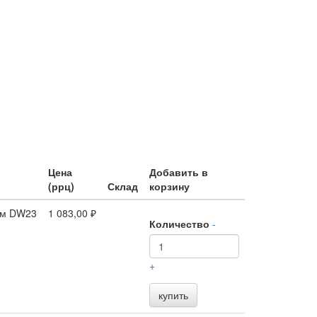
Цена
Добавить в
(ррц)
Склад
корзину
 мм DW23
1 083,00 ₽
Количество
-
+
купить