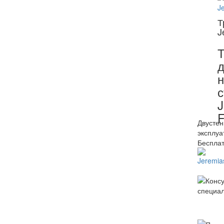
Т
J
Т
д
с
J
Двустен
эксплуа
Бесплат