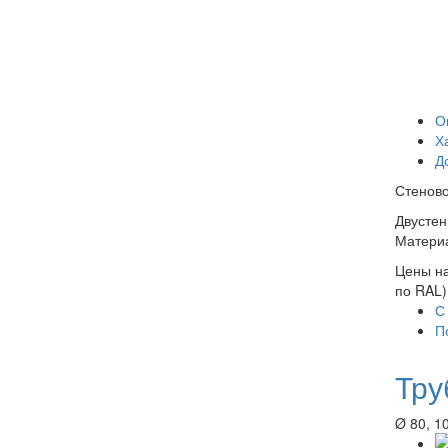
О
Х
Д
Стеново
Двустен
Материа
Цены на
по RAL)
С
П
Тру
Ø 80, 10