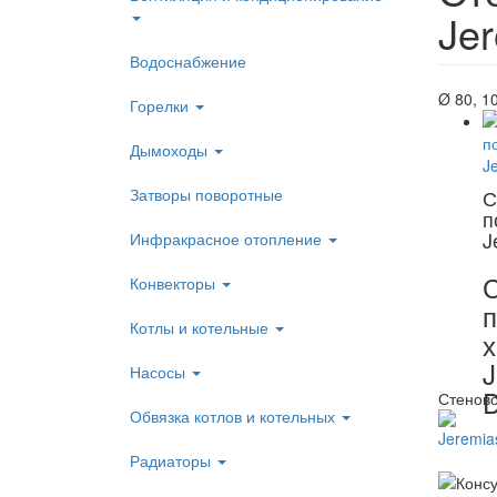
Je
Водоснабжение
Ø 80, 10
Горелки
Дымоходы
Затворы поворотные
С
п
J
Инфракрасное отопление
С
Конвекторы
п
Котлы и котельные
х
J
Насосы
Стеново
Обвязка котлов и котельных
Радиаторы