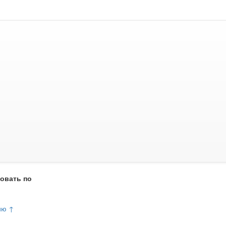
овать по
ию ↑