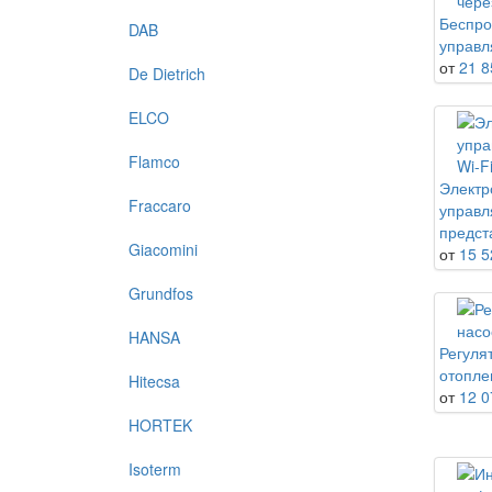
Беспро
DAB
управл
от
21 8
De Dietrich
ELCO
Flamco
Электр
Fraccaro
управл
предст
Giacomini
от
15 5
Grundfos
HANSA
Регуля
отопле
Hitecsa
от
12 0
HORTEK
Isoterm