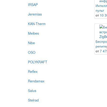
IRSAP
Интелл
пульт
Jeremias
от
10 3
KAN-Therm
Meibes
Беспро
Nibe
репите
от
7 47
OSO
POLYKRAFT
Reflex
Rendamax
Salus
Stelrad