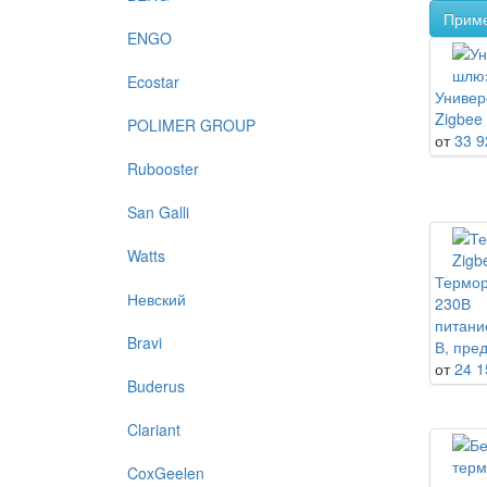
Прим
ENGO
Ecostar
Универ
Zigbee
POLIMER GROUP
от
33 9
Rubooster
San Galli
Watts
Термор
Невский
230В
питани
Bravi
В, пред
от
24 1
Buderus
Clariant
CoxGeelen