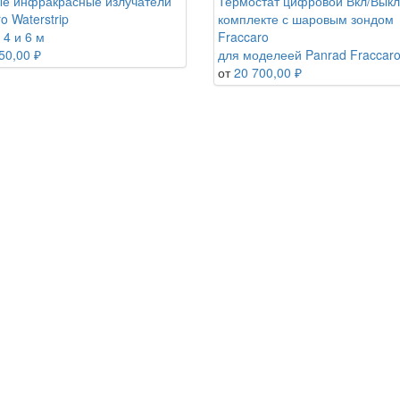
е инфракрасные излучатели
Термостат цифровой Вкл/Выкл
o Waterstrip
комплекте с шаровым зондом
 4 и 6 м
Fraccaro
50,00 ₽
для моделеей Panrad Fraccar
от
20 700,00 ₽