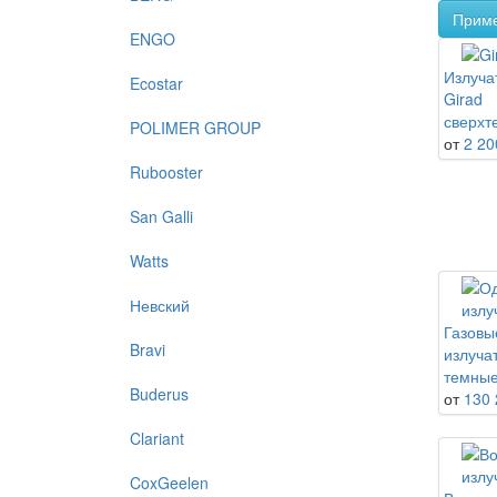
Прим
ENGO
Излуча
Ecostar
Girad
сверхт
POLIMER GROUP
от
2 20
Rubooster
San Galli
Watts
Невский
Газовы
Bravi
излуча
темны
Buderus
от
130 
Clariant
CoxGeelen