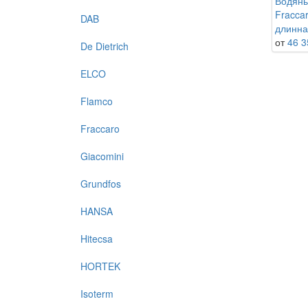
Водяны
Fraccar
DAB
длинна
от
46 3
De Dietrich
ELCO
Flamco
Fraccaro
Giacomini
Grundfos
HANSA
Hitecsa
HORTEK
Isoterm