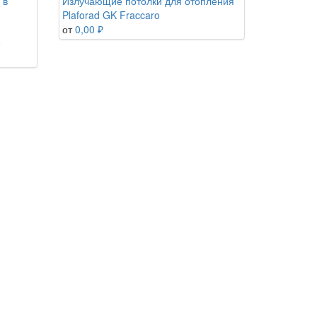
 в
Излучающие потолки для отопления
Plaforad GK Fraccaro
от
0,00 ₽
o