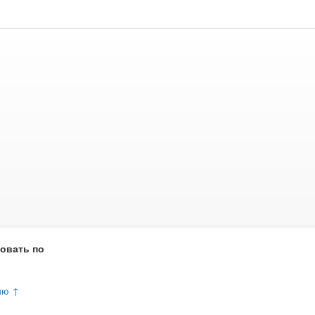
овать по
ию ↑