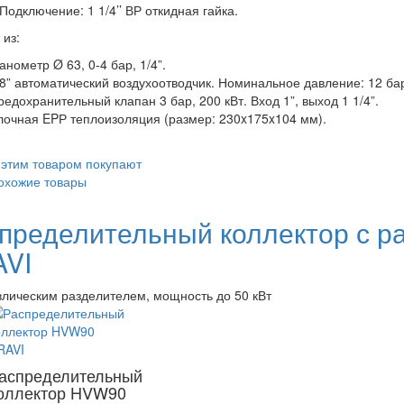
 Подключение: 1 1/4’’ ВР откидная гайка.
 из:
анометр Ø 63, 0-4 бар, 1/4”.
/8” автоматический воздухоотводчик. Номинальное давление: 12 ба
редохранительный клапан 3 бар, 200 кВт. Вход 1”, выход 1 1/4”.
лочная EPР теплоизоляция (размер: 230x175x104 мм).
 этим товаром покупают
охожие товары
пределительный коллектор с 
VI
влическим разделителем, мощность до 50 кВт
аспределительный
оллектор HVW90