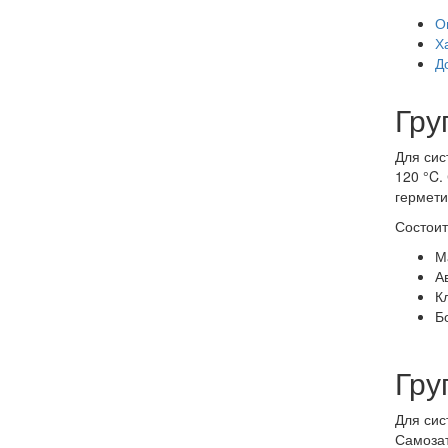
О
Х
Д
Гру
Для сис
120 °C.
гермети
Состоит
М
А
Кл
Б
Гру
Для сис
Самозат