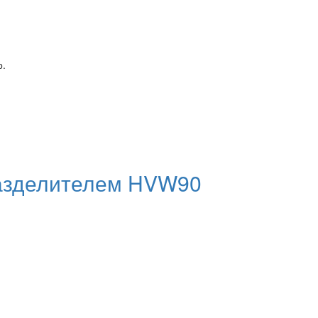
р.
разделителем HVW90