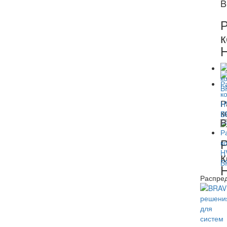
B
Р
к
Р
к
B
Р
к
Распред